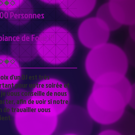
500 Personnes
ance de Folie !!!
oix d'un DJ est très
rtant pour votre soirée et
je vous conseille de nous
cter, afin de voir si notre
 de travailler vous
ient.