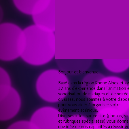
Bonjour et bienvenue.
Basé dans la région Rhone-Alpes et a
37 ans d'experience dans l'animation e
sonorisation de mariages et de soirée
diverses, nous sommes à votre dispos
pour vous aider à organiser votre
évènement scénique.
Diverses infos sur ce site (photos, v
et rubriques spécialisées) vous donn
une idée de nos capacités à réussir v