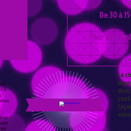
De 30 à 1
Pour une Ambi
Le ch
impo
yant
donc 
t la
s
conta
ition
façon
conv
idéos
eront
otre