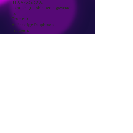
Tél 04 76 52 59 02
express.grenoble.bernin@wanado
o
.
Traiteur
Au Prestige Dauphinois
Traiteur &
Organisaion Complète de
Réceptions
39 Cours de la Libération
du Général de Gaulle
38100 Grenoble
tel 0476962761 0607221844
Traiteur
Gaillard Traiteur
Tel :
04 76 27 54 81
35 Rue Henry Barbusse
38600 FONTAINE
www.gaillard-traiteur.fr