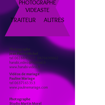
PHOTOGRAPHE
VIDEASTE
TRAITEUR
AUTRES
Photographe
Jean Pierre Michel
tel
0618841633
0476630062
hanabi.video@hotmail.fr
www.hanabi-video.fr
Vidéos de mariage
Pauline Mariage
tel
0637165353
www.paulinemariage.com
Photographe
Studio Martin Morel