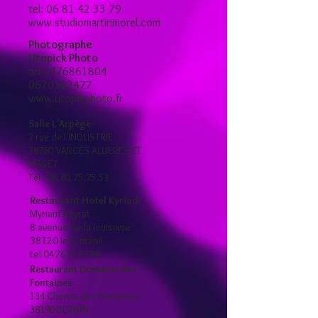
tel:
06 81 42 33 79
www.studiomartinmorel.com
Photographe
Utopick Photo
tel 0476861804
0670362477
www.utopikphoto.fr
Salle L'Arpège
2 rue de l'INDUSTRIE
38760 VARCES ALLIERES ET
RISSET
Tél : 06.80.75.75.53
Restaurant Hotel Kyriad
Myriam Veyrat
8 avenue de la louisiane
38120 le Fontanil
tel 0476752738
Restaurant Domaine des
Fontaines
134 Chemin des Fontaines,
38190 BERNIN